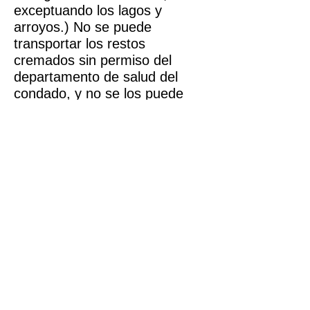
exceptuando los lagos y
arroyos.) No se puede
transportar los restos
cremados sin permiso del
departamento de salud del
condado, y no se los puede
desechar en la basura.
Do you email? So do
we.
If you would
like more
information or have
questions, we'd be happy
to help.
Simply fill out the form to